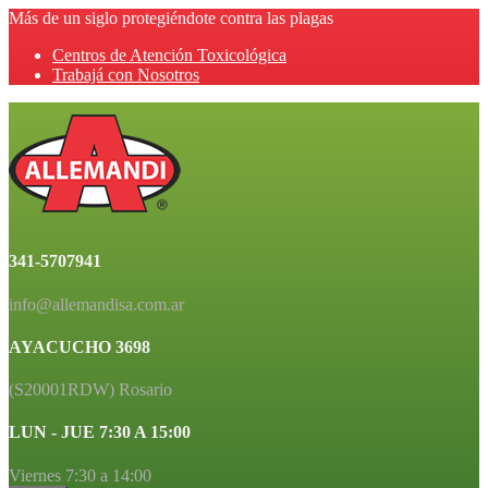
Más de un siglo protegiéndote contra las plagas
Centros de Atención Toxicológica
Trabajá con Nosotros
341-5707941
info@allemandisa.com.ar
AYACUCHO 3698
(S20001RDW) Rosario
LUN - JUE 7:30 A 15:00
Viernes 7:30 a 14:00