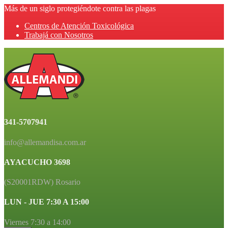
Más de un siglo protegiéndote contra las plagas
Centros de Atención Toxicológica
Trabajá con Nosotros
341-5707941
info@allemandisa.com.ar
AYACUCHO 3698
(S20001RDW) Rosario
LUN - JUE 7:30 A 15:00
Viernes 7:30 a 14:00