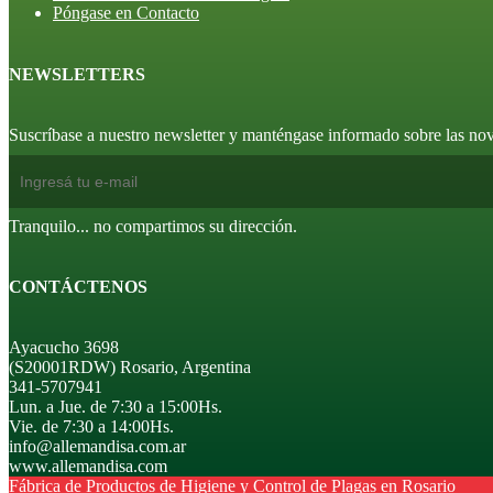
Póngase en Contacto
NEWSLETTERS
Suscríbase a nuestro newsletter y manténgase informado sobre las n
Tranquilo... no compartimos su dirección.
CONTÁCTENOS
Ayacucho 3698
(S20001RDW) Rosario, Argentina
341-5707941
Lun. a Jue. de 7:30 a 15:00Hs.
Vie. de 7:30 a 14:00Hs.
info@allemandisa.com.ar
www.allemandisa.com
Fábrica de Productos de Higiene y Control de Plagas en Rosario