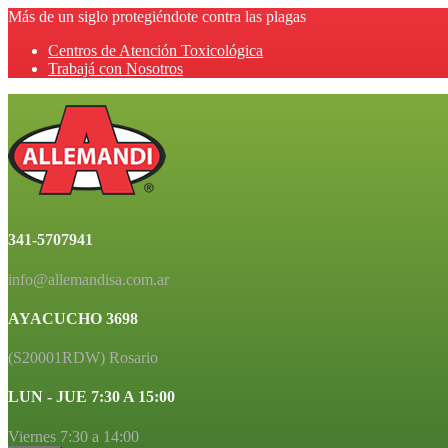
Más de un siglo protegiéndote contra las plagas
Centros de Atención Toxicológica
Trabajá con Nosotros
341-5707941
info@allemandisa.com.ar
AYACUCHO 3698
(S20001RDW) Rosario
LUN - JUE 7:30 A 15:00
Viernes 7:30 a 14:00