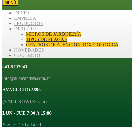
MENÚ
INICIO
EMPRESA
PRODUCTOS
INFO ÚTIL
MICROS DE JARDINERÍA
TIPOS DE PLAGAS
CENTROS DE ATENCIÓN TOXICOLÓGICA
NOVEDADES
CONTACTO
341-5707941
info@allemandisa.com.ar
AYACUCHO 3698
(S20001RDW) Rosario
LUN - JUE 7:30 A 15:00
Viernes 7:30 a 14:00