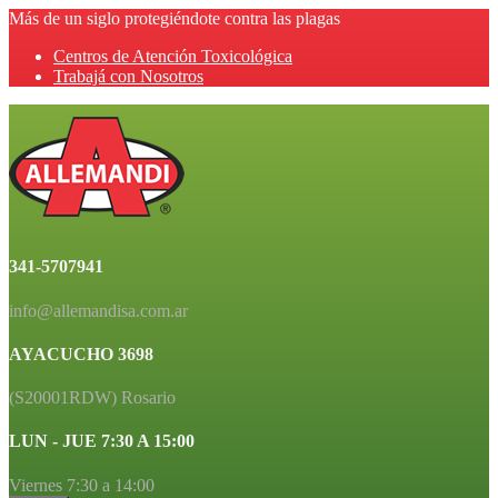
Más de un siglo protegiéndote contra las plagas
Centros de Atención Toxicológica
Trabajá con Nosotros
341-5707941
info@allemandisa.com.ar
AYACUCHO 3698
(S20001RDW) Rosario
LUN - JUE 7:30 A 15:00
Viernes 7:30 a 14:00