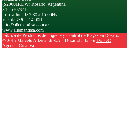
(S20001RDW) Rosario, Argentina
341-5707941
Lun. a Jue. de 7:30 a 15:00Hs.
Vie. de 7:30 a 14:00Hs.
info@allemandisa.com.ar
www.allemandisa.com
Fábrica de Productos de Higiene y Control de Plagas en Rosario
© 2015 Marcelo Allemandi S.A. | Desarrollado por
DobleC
Agencia Creativa