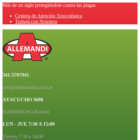
Más de un siglo protegiéndote contra las plagas
Centros de Atención Toxicológica
Trabajá con Nosotros
341-5707941
info@allemandisa.com.ar
AYACUCHO 3698
(S20001RDW) Rosario
LUN - JUE 7:30 A 15:00
Viernes 7:30 a 14:00