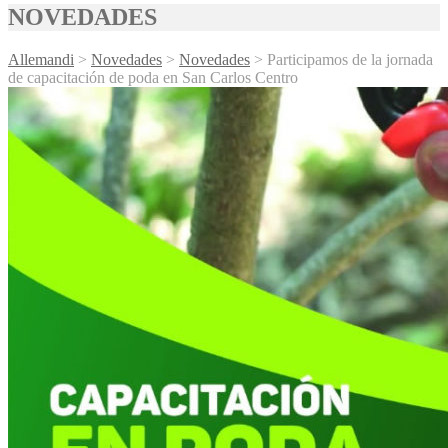
NOVEDADES
Allemandi
>
Novedades
>
Novedades
>
Participamos de la jornada
de capacitación de poda en San Carlos Centro