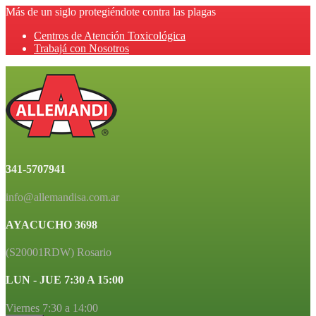
Más de un siglo protegiéndote contra las plagas
Centros de Atención Toxicológica
Trabajá con Nosotros
341-5707941
info@allemandisa.com.ar
AYACUCHO 3698
(S20001RDW) Rosario
LUN - JUE 7:30 A 15:00
Viernes 7:30 a 14:00