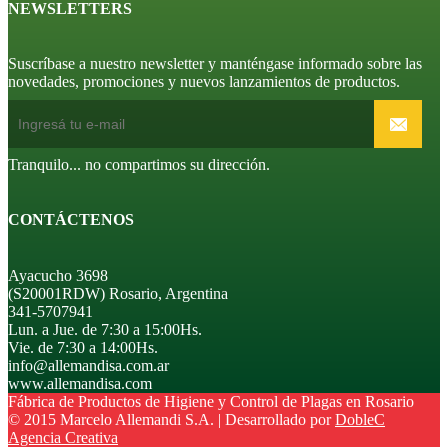
NEWSLETTERS
Suscríbase a nuestro newsletter y manténgase informado sobre las
novedades, promociones y nuevos lanzamientos de productos.
Tranquilo... no compartimos su dirección.
CONTÁCTENOS
Ayacucho 3698
(S20001RDW) Rosario, Argentina
341-5707941
Lun. a Jue. de 7:30 a 15:00Hs.
Vie. de 7:30 a 14:00Hs.
info@allemandisa.com.ar
www.allemandisa.com
Fábrica de Productos de Higiene y Control de Plagas en Rosario
© 2015 Marcelo Allemandi S.A. | Desarrollado por
DobleC
Agencia Creativa