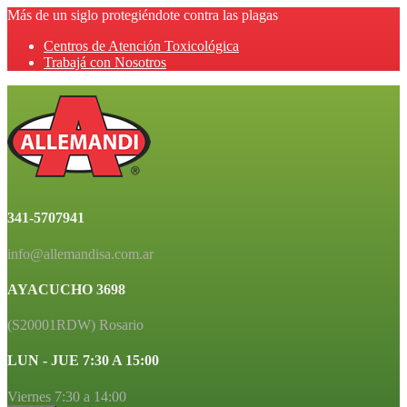
Más de un siglo protegiéndote contra las plagas
Centros de Atención Toxicológica
Trabajá con Nosotros
341-5707941
info@allemandisa.com.ar
AYACUCHO 3698
(S20001RDW) Rosario
LUN - JUE 7:30 A 15:00
Viernes 7:30 a 14:00