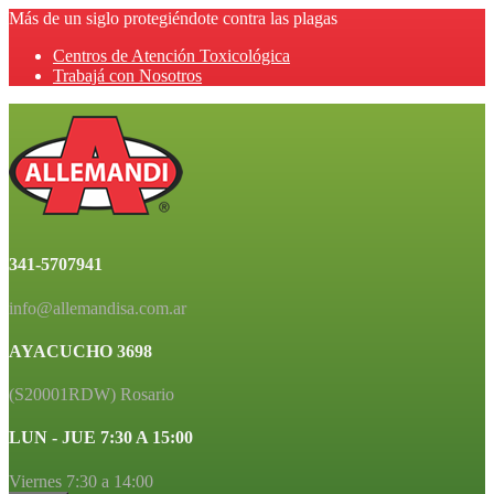
Más de un siglo protegiéndote contra las plagas
Centros de Atención Toxicológica
Trabajá con Nosotros
341-5707941
info@allemandisa.com.ar
AYACUCHO 3698
(S20001RDW) Rosario
LUN - JUE 7:30 A 15:00
Viernes 7:30 a 14:00