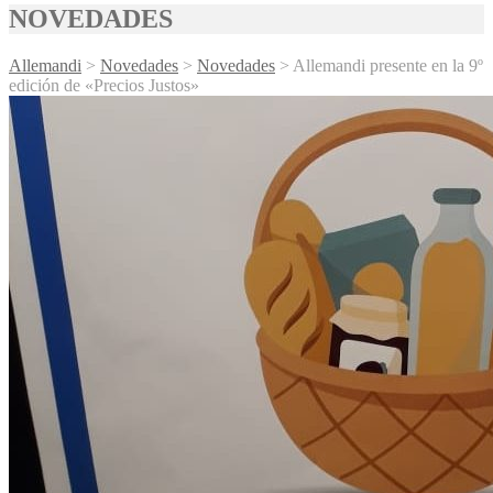
NOVEDADES
Allemandi
>
Novedades
>
Novedades
>
Allemandi presente en la 9º
edición de «Precios Justos»