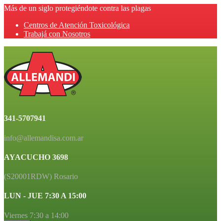
Más de un siglo protegiéndote contra las plagas
Centros de Atención Toxicológica
Trabajá con Nosotros
341-5707941
info@allemandisa.com.ar
AYACUCHO 3698
(S20001RDW) Rosario
LUN - JUE 7:30 A 15:00
Viernes 7:30 a 14:00