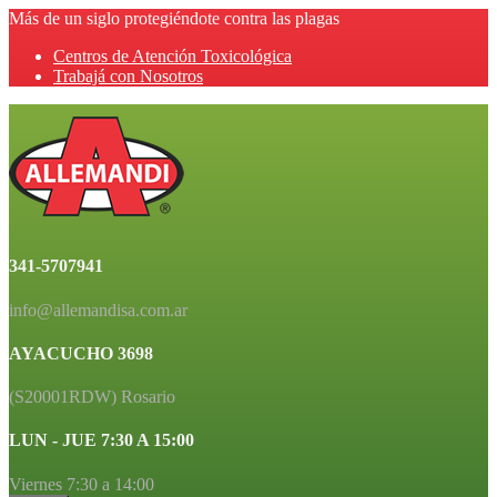
Más de un siglo protegiéndote contra las plagas
Centros de Atención Toxicológica
Trabajá con Nosotros
341-5707941
info@allemandisa.com.ar
AYACUCHO 3698
(S20001RDW) Rosario
LUN - JUE 7:30 A 15:00
Viernes 7:30 a 14:00